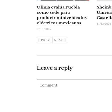
Olinia evalúa Puebla
Sheinba
como sede para
Univer
producir minivehículos
Castell
eléctricos mexicanos
11/12/2024
07/01/2025
PREV
NEXT
Leave a reply