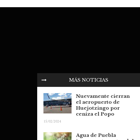
MÁS NOTICIAS
Nuevamente cierran
el aeropuerto de
Huejotzingo por
ceniza el Popo
15/02/2024
Agua de Puebla