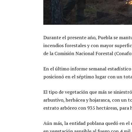
Durante el presente año, Puebla se mant
incendios forestales y con mayor superfic
de la Comisión Nacional Forestal (Conafor
En el último informe semanal estadístico 
posicionó en el séptimo lugar con un tota
El tipo de vegetación que más se siniestr
arbustivo, herbácea y hojarasca, con un t
estrato arbóreo con 935 hectáreas, para h
Aún más, la entidad poblana quedó en el d
en vegetación sensible al fuego con 4 mil