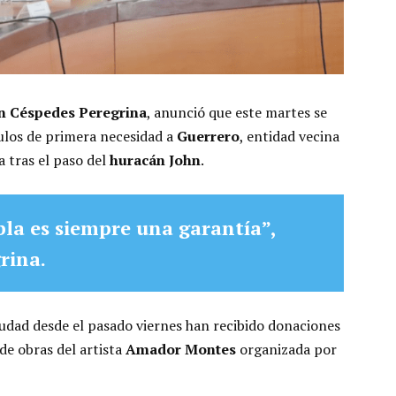
n Céspedes Peregrina
, anunció que este martes se
ulos de primera necesidad a
Guerrero
, entidad vecina
 tras el paso del
huracán John
.
bla es siempre una garantía”,
rina.
iudad desde el pasado viernes han recibido donaciones
de obras del artista
Amador Montes
organizada por