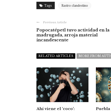
Tags
Rastro clandestino
Previous Article
Popocatépetl tuvo actividad en la
madrugada, arroja material
incandescente
RELATED ARTICLES
MORE FROM AUT
Ahí viene el ‘coco’:
Puebla 