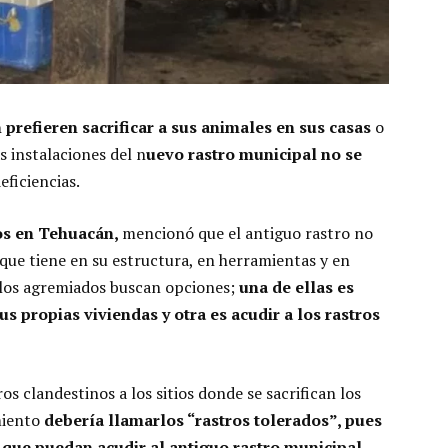
prefieren sacrificar a sus animales en sus casas
o
s instalaciones del n
uevo rastro municipal no se
eficiencias.
os en Tehuacán,
mencionó que el antiguo rastro no
s que tiene en su estructura, en herramientas y en
e los agremiados buscan opciones;
una de ellas es
us propias viviendas y otra es acudir a los rastros
s clandestinos a los sitios donde se sacrifican los
miento
debería llamarlos “rastros tolerados”, pues
 que puedan acudir al antiguo rastro municipal,