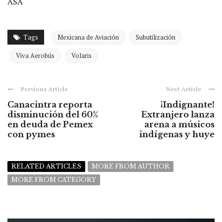
ASA
Tags
Mexicana de Aviación
Subutilización
Viva Aerobús
Volaris
Previous Article
Next Article
Canacintra reporta
¡Indignante!
disminución del 60%
Extranjero lanza
en deuda de Pemex
arena a músicos
con pymes
indígenas y huye
RELATED ARTICLES
MORE FROM AUTHOR
MORE FROM CATEGORY