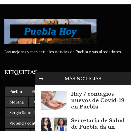
Las mejores y más actuales noticias de Puebla y sus alrededores.
ETIQUETAS
MÁS NOTICIAS
Puebla
#Gobierno de Puebla
AMLO
Accidente
Hay 7 contagios
nuevos de Covid-19
Morena
Volkswagen Puebla
Dengue
en Puebla
Sergio Salomón Céspedes
clima
Secretaría de Salud
Violencia contra la mujer
SITIAVW
Popocatépetl
de Puebla da un