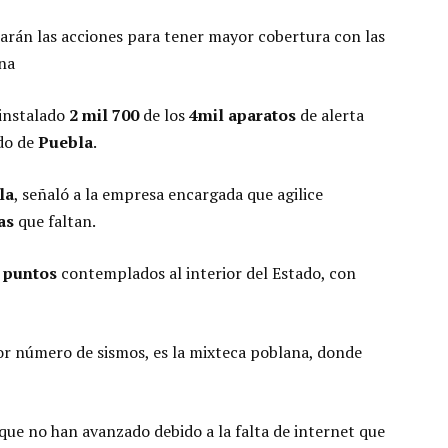
rarán las acciones para tener mayor cobertura con las
ana
 instalado
2
mil
700
de los
4
mil
aparatos
de alerta
ado de
Puebla
.
la
, señaló a la empresa encargada que agilice
as
que faltan.
puntos
contemplados al interior del Estado, con
or número de sismos, es la mixteca poblana, donde
e no han avanzado debido a la falta de internet que