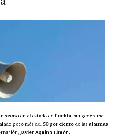
la
 un
sismo
en el estado de
Puebla
, sin generarse
talado poco más del
50
por
ciento
de las
alarmas
bernación,
Javier
Aquino
Limón
.