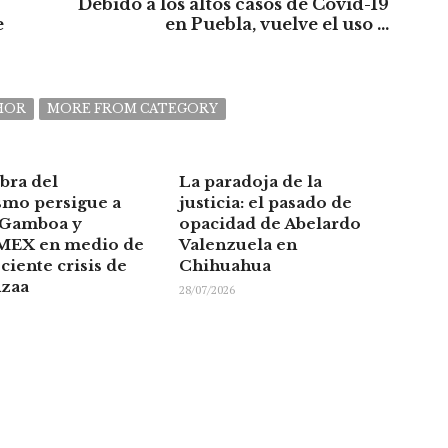
Debido a los altos casos de Covid-19
e
en Puebla, vuelve el uso ...
HOR
MORE FROM CATEGORY
bra del
La paradoja de la
smo persigue a
justicia: el pasado de
 Gamboa y
opacidad de Abelardo
EX en medio de
Valenzuela en
ciente crisis de
Chihuahua
nzaa
28/07/2026