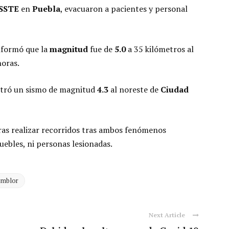
SSSTE
en
Puebla
, evacuaron a pacientes y personal
informó que la
magnitud
fue de
5.0
a 35 kilómetros al
oras.
istró un sismo de magnitud
4.3
al noreste de
Ciudad
tras realizar recorridos tras ambos fenómenos
ebles, ni personas lesionadas.
emblor
Next Article