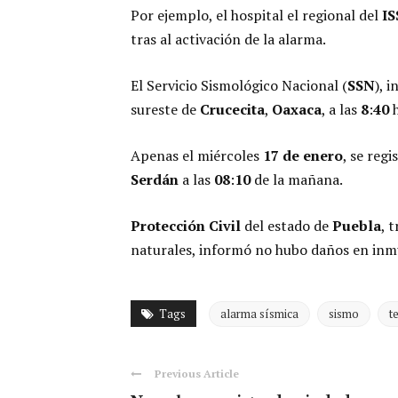
Por ejemplo, el hospital el regional del
I
tras al activación de la alarma.
El Servicio Sismológico Nacional (
SSN
), 
sureste de
Crucecita
,
Oaxaca
, a las
8
:
40
h
Apenas el miércoles
17
de
enero
, se reg
Serdán
a las
08
:
10
de la mañana.
Protección
Civil
del estado de
Puebla
, 
naturales, informó no hubo daños en inmu
Tags
alarma sísmica
sismo
t
Previous Article