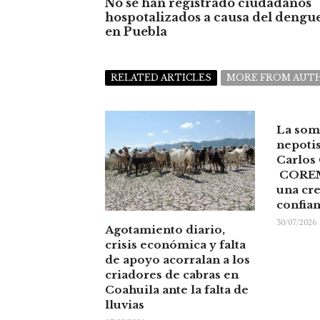
No se han registrado ciudadanos
hospotalizados a causa del dengu
en Puebla
RELATED ARTICLES
MORE FROM AUT
La som
nepoti
Carlos
COREM
una cre
confia
30/07/2026
Agotamiento diario,
crisis económica y falta
de apoyo acorralan a los
criadores de cabras en
Coahuila ante la falta de
lluvias