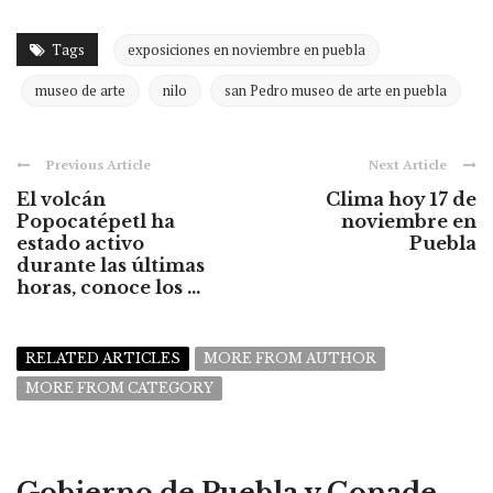
Tags
exposiciones en noviembre en puebla
museo de arte
nilo
san Pedro museo de arte en puebla
Previous Article
Next Article
El volcán
Clima hoy 17 de
Popocatépetl ha
noviembre en
estado activo
Puebla
durante las últimas
horas, conoce los ...
RELATED ARTICLES
MORE FROM AUTHOR
MORE FROM CATEGORY
Gobierno de Puebla y Conade