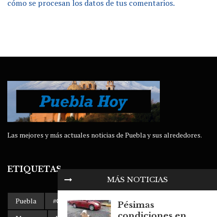
cómo se procesan los datos de tus comentarios.
Las mejores y más actuales noticias de Puebla y sus alrededores.
ETIQUETAS
MÁS NOTICIAS
Puebla
#Gobierno de Puebla
AMLO
Accidente
Pésimas
condiciones en