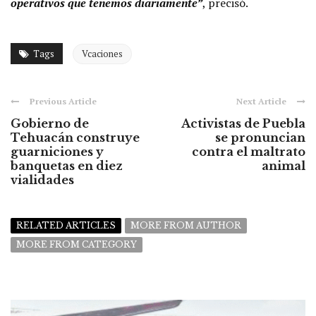
operativos que tenemos diariamente”
, precisó.
Tags
Vcaciones
Previous Article
Next Article
Gobierno de
Activistas de Puebla
Tehuacán construye
se pronuncian
guarniciones y
contra el maltrato
banquetas en diez
animal
vialidades
RELATED ARTICLES
MORE FROM AUTHOR
MORE FROM CATEGORY