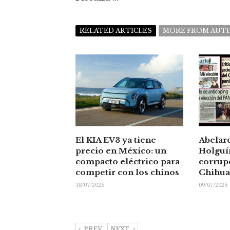
RELATED ARTICLES
MORE FROM AUT
El KIA EV3 ya tiene
Abelar
precio en México: un
Holguín
compacto eléctrico para
corrup
competir con los chinos
Chihu
18/07/2026
09/07/2026
PREV
NEXT