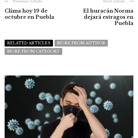
Previous Article
Next Article
Clima hoy 19 de
El huracán Norma
octubre en Puebla
dejará estragos en
Puebla
RELATED ARTICLES
MORE FROM AUTHOR
MORE FROM CATEGORY