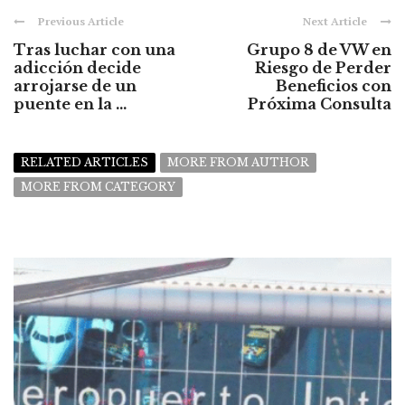
Previous Article
Next Article
Tras luchar con una
Grupo 8 de VW en
adicción decide
Riesgo de Perder
arrojarse de un
Beneficios con
puente en la ...
Próxima Consulta
RELATED ARTICLES
MORE FROM AUTHOR
MORE FROM CATEGORY