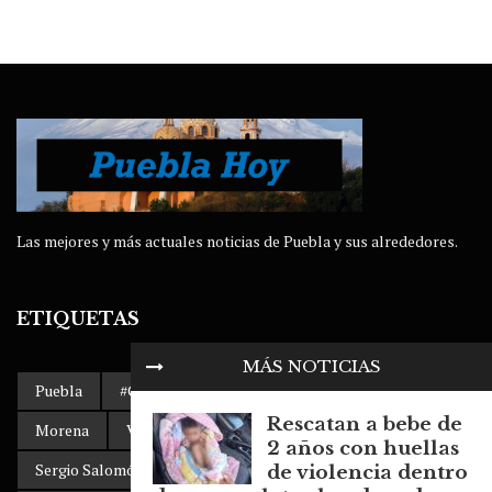
Las mejores y más actuales noticias de Puebla y sus alrededores.
ETIQUETAS
MÁS NOTICIAS
Puebla
#Gobierno de Puebla
AMLO
Accidente
Rescatan a bebe de
Morena
Volkswagen Puebla
Dengue
2 años con huellas
Sergio Salomón Céspedes
clima
de violencia dentro