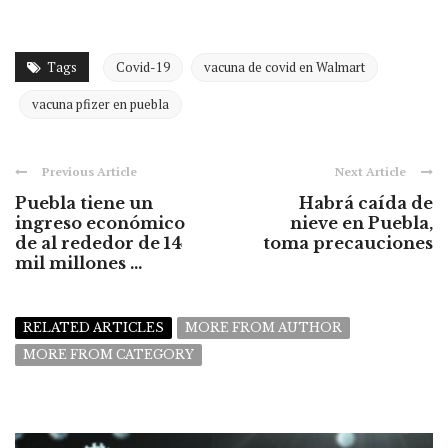
Tags
Covid-19
vacuna de covid en Walmart
vacuna pfizer en puebla
Previous Article
Next Article
Puebla tiene un
Habrá caída de
ingreso económico
nieve en Puebla,
de al rededor de 14
toma precauciones
mil millones ...
RELATED ARTICLES
MORE FROM AUTHOR
MORE FROM CATEGORY