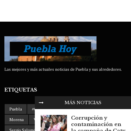
Las mejores y más actuales noticias de Puebla y sus alrededores.
ETIQUETAS
MÁS NOTICIAS
Puebla
#Gobierno de Puebla
AMLO
Accidente
Corrupción y
Morena
Volkswagen Puebla
Dengue
contaminación en
Sergio Salomón Céspedes
clima
la campaña de Caty