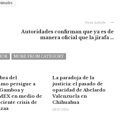
animales
Next Article
Autoridades confirman que ya es de
manera oficial que la jirafa ...
HOR
MORE FROM CATEGORY
bra del
La paradoja de la
smo persigue a
justicia: el pasado de
 Gamboa y
opacidad de Abelardo
EX en medio de
Valenzuela en
ciente crisis de
Chihuahua
nzaa
28/07/2026