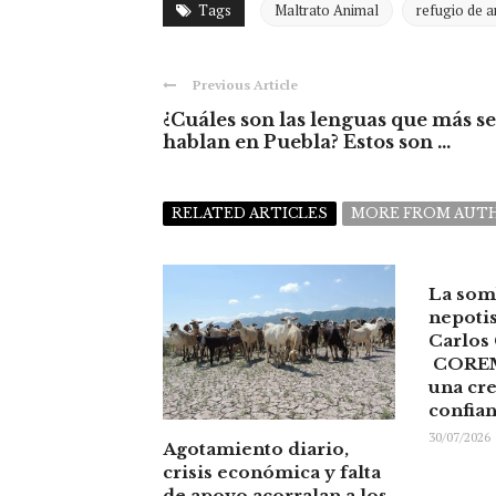
Tags
Maltrato Animal
refugio de 
Previous Article
¿Cuáles son las lenguas que más se
hablan en Puebla? Estos son ...
RELATED ARTICLES
MORE FROM AUT
La som
nepoti
Carlos
COREM
una cre
confia
30/07/2026
Agotamiento diario,
crisis económica y falta
de apoyo acorralan a los