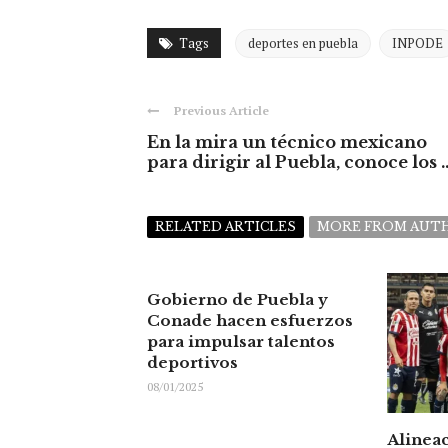
Tags
deportes en puebla
INPODE
Previous Article
En la mira un técnico mexicano
para dirigir al Puebla, conoce los ..
RELATED ARTICLES
MORE FROM AUT
Gobierno de Puebla y
Conade hacen esfuerzos
para impulsar talentos
deportivos
08/01/2025
Alinea